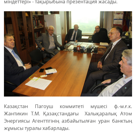
міндеттері» - тақырыбына презентация жасады.
Казақстан Пагоуш коммитеті мүшесі ф.-м.ғ.к.
Жантикин Т.М. Қазақстандағы Халықаралық Атом
Энергиясы Агенттігінің азбайытылған уран банктың
жұмысы туралы хабарлады.