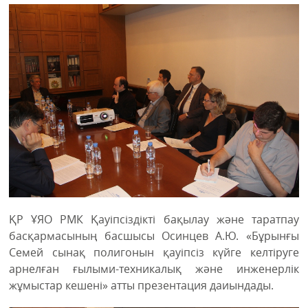
ҚР ҰЯО РМК Қауіпсіздікті бақылау және таратпау
басқармасының басшысы Осинцев А.Ю. «Бұрынғы
Семей сынақ полигонын қауіпсіз күйге келтіруге
арнелған ғылыми-техникалық және инженерлік
жұмыстар кешені» атты презентация даиындады.