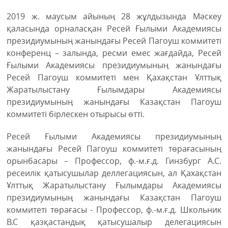
2019 ж. маусым айының 28 жұлдызында Мәскеу
қаласында орналасқан Ресей Ғылыми Академиясы
президиумының жанындағы Ресей Пагоуш коммитеті
конференц – залында, ресми емес жағдайда, Ресей
Ғылыми Академиясы президиумының жанындағы
Ресей Пагоуш коммитеті мен Қахақстан Ұлттық
Жаратылыстану Ғылымдары Академиясы
президиумының жанындағы Казақстан Пагоуш
коммитеті бірлескен отырысы өтті.
Ресей Ғылыми Академиясы президиумының
жанындағы Ресей Пагоуш коммитеті төрағасының
орынбасары – Профессор, ф.-м.ғ.д. Гинзбург А.С.
ресеилік қатысушылар деллегациясын, ал Қахақстан
Ұлттық Жаратылыстану Ғылымдары Академиясы
президиумының жанындағы Казақстан Пагоуш
коммитеті төрағасы - Профессор, ф.-м.ғ.д. Школьник
В.С қазқастандық қатысушалыр делегациясын