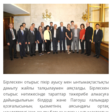
Бірлескен отырыс пікір ауысу мен ынтымақтастықты
дамыту жайлы талқылаумен аяқталды. Бірлескен
отырыс нәтижесінде тараптар тәжерибе алмасуға
дайындылығын білдірді және Пагоуш ғалымдар
қозғалысының қызметінің аясындағы ортақ
мәндеттерді іске асыру барысындағы ынтымақтастық