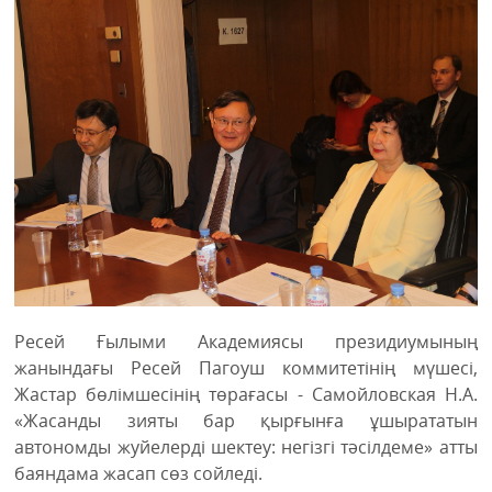
Ресей Ғылыми Академиясы президиумының
жанындағы Ресей Пагоуш коммитетінің мүшесі,
Жастар бөлімшесінің төрағасы - Самойловская Н.А.
«Жасанды зияты бар қырғынға ұшырататын
автономды жуйелерді шектеу: негізгі тәсілдеме» атты
баяндама жасап сөз сойледі.