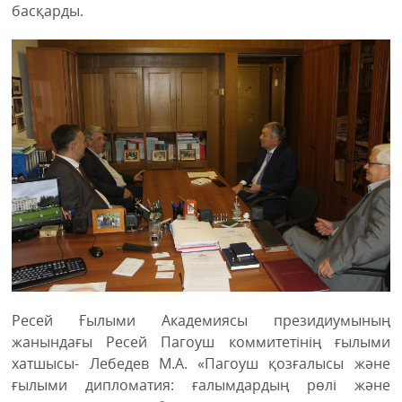
басқарды.
Ресей Ғылыми Академиясы президиумының
жанындағы Ресей Пагоуш коммитетінің ғылыми
хатшысы- Лебедев М.А. «Пагоуш қозғалысы және
ғылыми дипломатия: ғалымдардың рөлі және