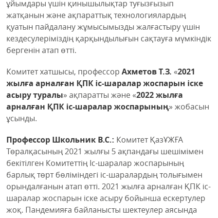
ұйымдары үшін қинышылықтар туғызғызып
жатқанын және ақпараттық технологиялардың
қуатын пайдалану жұмысымызды жалғастыру үшін
кездесулеріміздің қарқындылығын сақтауға мүмкіндік
бергенін атап өтті.
Комитет хатшысы, профессор
Ахметов Т.З.
«
2021
жылға арналған ҚПК іс-шаралар жоспарын іске
асыру туралы
» ақпаратты және «
2022 жылға
арналған ҚПК іс-шаралар жоспарының
» жобасын
ұсынды.
Профессор Школьник В.С.:
Комитет ҚазҰЖҒА
Төралқасының 2021 жылғы 5 ақпандағы шешімімен
бекітілген Комитеттің Іс-шаралар жоспарының
барлық төрт бөліміндегі іс-шаралардың толығымен
орындалғанын атап өтті. 2021 жылға арналған ҚПК іс-
шаралар жоспарын іске асыру бойынша ескертулер
жоқ. Пандемияға байланысты шектеулер аясында