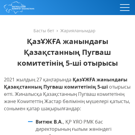
Басты бет
Жарияланымдар
ҚазҰЖҒА жанындағы
Қазақстанның Пугваш
комитетінің 5-ші отырысы
2021 жылдың 27 қаңтарында
ҚазҰЖҒА жанындағы
Қазақстанның Пугваш комитетінің 5-ші
отырысы
өтті. Жиналысқа Қазақстанның Пугваш комитетінің
және Комитеттің Жастар бөлімінің мүшелері қатысты,
сонымен қатар шақырылғандар:
Витюк В.А.
, ҚР ҰЯО РМК бас
директорының ғылым жөніндегі