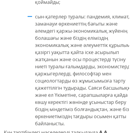
қоймайды;
сын-қатерлер туралы: пандемия, климат,
заманауи өркениеттің бағыты және
әлемдегі қаржы-экономикалық жүйенің
болашағы және біздің еліміздің
экономикалық және әлеуметтік құрылым
қазіргі уақытта қайта іске асырылып
жатқанын және осы процестерді түсіну
ниеті туралы ғалымдарды, экономистерді,
қаржыгерлерді, философтар мен
социологтарды өз жұмысымызға тарту
қажеттілігін тудырады. Саяси басшылыққ
және ел Үкіметіне, сарапшыларға қайда
көшу керектігі жөнінде ұсыныстар беру
біздің міндетіміз болғандықтан, және бізд
өркениетіміздің тағдыры осымен қатты
байланысты.
Күн тәртібіндегі мәселелерді талқылауда
А.А.