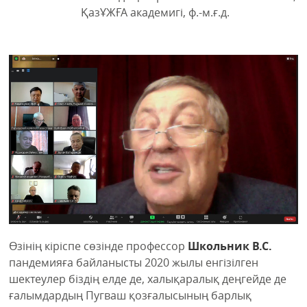
ҚазҰЖҒА академигі, ф.-м.ғ.д.
Өзінің кіріспе сөзінде профессор
Школьник В.С.
пандемияға байланысты 2020 жылы енгізілген
шектеулер біздің елде де, халықаралық деңгейде де
ғалымдардың Пугваш қозғалысының барлық