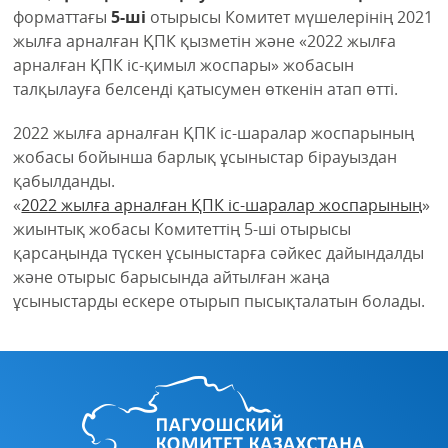
форматтағы
5-ші
отырысы Комитет мүшелерінің 2021
жылға арналған ҚПК қызметін және «2022 жылға
арналған ҚПК іс-қимыл жоспары» жобасын
талқылауға белсенді қатысумен өткенін атап өтті.
2022 жылға арналған ҚПК іс-шаралар жоспарының
жобасы бойынша барлық ұсыныстар бірауыздан
қабылданды.
«
2022 жылға арналған ҚПК іс-шаралар жоспарының
»
жиынтық жобасы Комитеттің 5-ші отырысы
қарсаңында түскен ұсыныстарға сәйкес дайындалды
және отырыс барысында айтылған жаңа
ұсыныстарды ескере отырып пысықталатын болады.