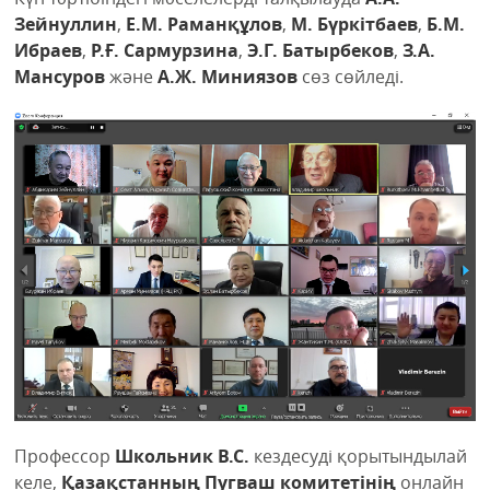
Зейнуллин
,
Е.М. Раманқұлов
,
М. Бүркітбаев
,
Б.М.
Ибраев
,
Р.Ғ. Сармурзина
,
Э.Г. Батырбеков
,
З.А.
Мансуров
және
А.Ж. Миниязов
сөз сөйледі.
Профессор
Школьник В.С.
кездесуді қорытындылай
келе,
Қазақстанның Пугваш комитетінің
онлайн