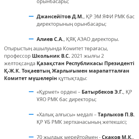
орынбасары;
Джансейітов Д.М.
, ҚР ЭМ ЯФИ РМК бас
директорының орынбасары;
Алиев С.А.
, ҚЯҚ АЭАО директоры.
Отырыстың ашылуында Комитет төрағасы,
профессор
Школьник В.С.
2021 жылғы 2
желтоқсанда
Қазақстан Республикасы Президенті
Қ-Ж.К. Тоқаевтың Жарлығымен марапатталған
Комитет мүшелерін
құттықтады:
«Құрмет» ордені –
Батырбеков Э.Г.
, ҚР
ҰЯО РМК бас директоры;
«Халық алғысы» медалі –
Тарлыков П.В.
,
ҚР ҰБ РМК зертханасының жетекшісі;
70 жылдық мерейтоймен -
Скаков М.К.
,