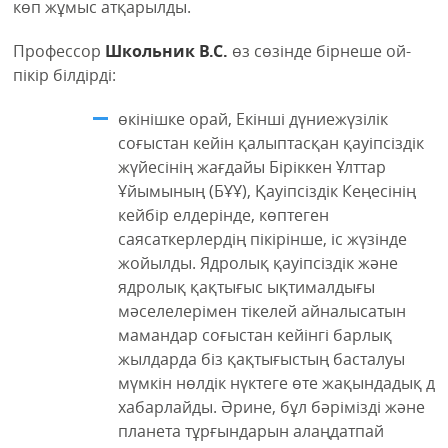
көп жұмыс атқарылды.
Профессор
Школьник В.С.
өз сөзінде бірнеше ой-
пікір білдірді:
өкінішке орай, Екінші дүниежүзілік
соғыстан кейін қалыптасқан қауіпсіздік
жүйесінің жағдайы Біріккен Ұлттар
Ұйымының (БҰҰ), Қауіпсіздік Кеңесінің
кейбір елдерінде, көптеген
саясаткерлердің пікірінше, іс жүзінде
жойылды. Ядролық қауіпсіздік және
ядролық қақтығыс ықтималдығы
мәселелерімен тікелей айналысатын
мамандар соғыстан кейінгі барлық
жылдарда біз қақтығыстың басталуы
мүмкін нөлдік нүктеге өте жақындадық де
хабарлайды. Әрине, бұл бәрімізді және
планета тұрғындарын алаңдатпай