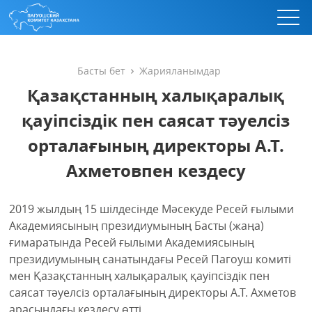
Басты бет
Жарияланымдар
Қазақстанның халықаралық
қауіпсіздік пен саясат тәуелсіз
орталағының директоры А.Т.
Ахметовпен кездесу
2019 жылдың 15 шілдесінде Мәсекуде Ресей ғылыми
Академиясының президиумының Басты (жаңа)
ғимаратында Ресей ғылыми Академиясының
президиумының санатындағы Ресей Пагоуш комиті
мен Қазақстанның халықаралық қауіпсіздік пен
саясат тәуелсіз орталағының директоры А.Т. Ахметов
арасындағы кездесу өтті.