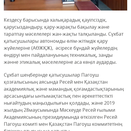
Кездесу барысында халықарадық қауіпсіздік,
қарусыздандыру, қару-жарақты бақылау және
таратпау мәселелері жан-жақты талқыланды. Сүхбат
қатысушылары автономды өлім-жітімдік қару
жүйелеріне (АӨЖҚЖ), әсіресе бұндай жүйелердің
өндіруі мен пайдалануының техникалық, заңды
жәнне этикалық мәселелеріне аса көңіл аударды.
Сұхбат шеңберінде қатысушылар Пагоуш
қозғалысының аясында Ресей мен Қазақстан
академиялық және мамандық қоғамдастықтарының
арсасындағы ынтымақтастық пен әрекеттестікті
нығайтудың маңыздылығын қолдады, және 2019
жылдың 28маусымында Мәскеуде Ресей ғылыми
Академиясының президиумында өткізілген Ресей
Пагоуш комиті мен Қазақстан Пагоуш коммитетінің
біріккен отырысына қатысты