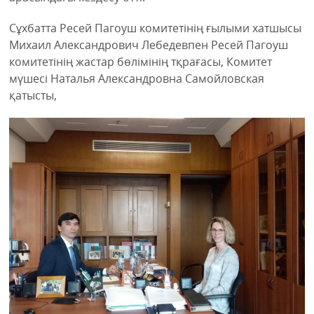
Сұхбатта Ресей Пагоуш комитетінің ғылыми хатшысы
Михаил Александрович Лебедевпен Ресей Пагоуш
комитетінің жастар бөлімінің тқрағасы, Комитет
мүшесі Наталья Александровна Самойловская
қатысты,