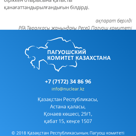
қанағаттандырылғандығын білдірді.
ақпарат берілді
РҒА Төралқасы жанындағы Ресей Пагуош комитеті
+7 (7172) 34 86 96
info@nuclear.kz
Қазақстан Республикасы,
Астана қаласы,
Қонаев көшесі, 29/1,
қабат 15, кеңсе 1507
© 2018 Қазақстан Республикасының Пагуош комитеті