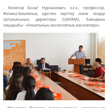
- Кенесов Болат Нурланович, х.ғ.к., профессор,
Физика-Химиялық әдіспен зерттеу және талдау
орталығының директоры (ЦФХМА), баяндама
тақырыбы: «Алматының экологиялық мәселелері»;
- Макарова Варвара Александровна, заведующая