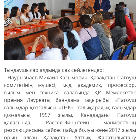
Тыңдаушылар алдында сөз сөйлегендер:
- Наурызбаев Михаил Касымович, Қазақстан Пагоуш
комитетінің мүшесі, т.ғ.д, академик, профессор,
ғылым мен техника саласында ҚР Мемлекеттік
премия Лауреаты, баяндама тақырыбы: «Пагоуш
ғалымдар қозғалысы. «ПҒҚ» -халықарадық ғалымдар
қозғалысы, 1957 жылы, Канададағы Пагоуш
қаласында, Рассел-Эйнштейн манифестінің
резолюциясына сәйкес пайда болуы және 2017 жылы
орын алған Қазақстан Ұлттық Жаратылыстану