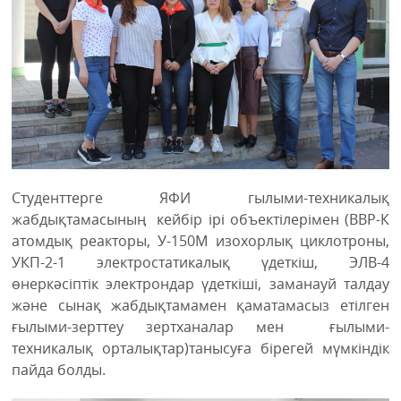
Студенттерге ЯФИ гылыми-техникалық
жабдықтамасының кейбір ірі объектілерімен (ВВР-К
атомдық реакторы, У-150М изохорлық циклотроны,
УКП-2-1 электростатикалық үдеткіш, ЭЛВ-4
өнеркәсіптік электрондар үдеткіші, заманауй талдау
және сынақ жабдықтамамен қаматамасыз етілген
ғылыми-зерттеу зертханалар мен ғылыми-
техникалық орталықтар)танысуға бірегей мүмкіндік
пайда болды.