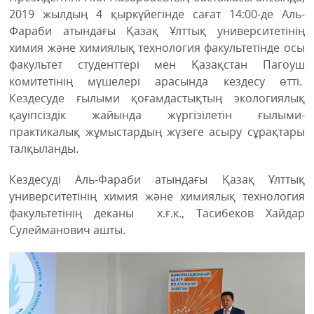
2019 жылдың 4 қыркүйегінде сағат 14:00-де Аль-
Фараби атындағы Қазақ Ұлттық университетінің
химия және химиялық технология факультетінде осы
факультет студенттері мен Қазақстан Пагоуш
комитетінің мүшелері арасында кездесу өтті.
Кездесуде ғылыми қоғамдастықтың экологиялық
қауіпсіздік жайында жүргізілетін ғылыми-
практикалық жұмыстардың жүзеге асыру сұрақтары
талқыланды.
Кездесуді Аль-Фараби атындағы Қазақ Ұлттық
университетінің химия және химиялық технология
факультетінің деканы х.ғ.к., Тасибеков Хайдар
Сулейманович ашты.