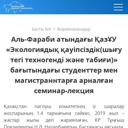
Басты бет
Жарияланымдар
Аль-Фараби атындағы ҚазҰУ
«Экологиядық қауіпсіздік(шығу
тегі техногенді және табиғи)»
бағытындағы студенттер мен
магистраннтарға арналған
семинар-лекция
Қазақстан пагоуш комитетінің іс шаралар
жоспарының 1.4 тармағына сәйкес, 2019 жыл –
жастар жылы деп жариялаған, КР Тұңғыш
Президентіні Н.Ә. Назарбаевтың бастамасы аясында,