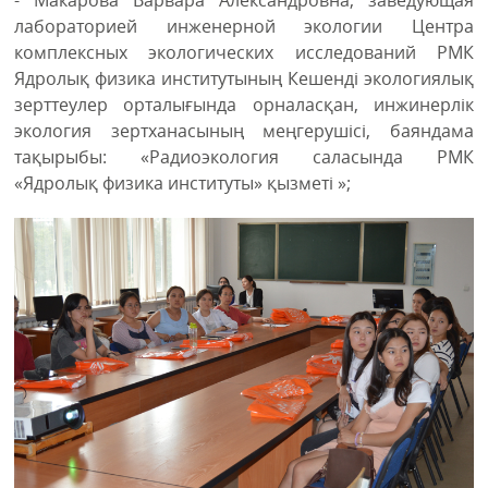
лабораторией инженерной экологии Центра
комплексных экологических исследований РМК
Ядролық физика институтының Кешенді экологиялық
зерттеулер орталығында орналасқан, инжинерлік
экология зертханасының меңгерушісі, баяндама
тақырыбы: «Радиоэкология саласында РМК
«Ядролық физика институты» қызметі »;