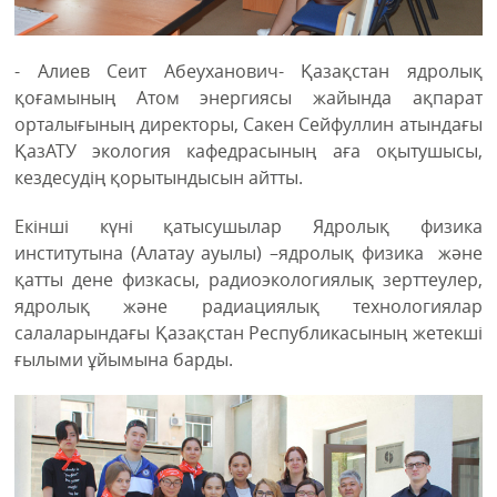
- Алиев Сеит Абеуханович- Қазақстан ядролық
қоғамының Атом энергиясы жайында ақпарат
орталығының директоры, Сакен Сейфуллин атындағы
ҚазАТУ экология кафедрасының аға оқытушысы,
кездесудің қорытындысын айтты.
Екінші күні қатысушылар Ядролық физика
институтына (Алатау ауылы) –ядролық физика және
қатты дене физкасы, радиоэкологиялық зерттеулер,
ядролық және радиациялық технологиялар
салаларындағы Қазақстан Республикасының жетекші
ғылыми ұйымына барды.