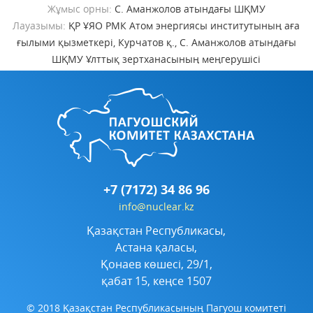
Жұмыс орны:
С. Аманжолов атындағы ШҚМУ
Лауазымы:
ҚР ҰЯО РМК Атом энергиясы институтының аға
ғылыми қызметкері, Курчатов қ., С. Аманжолов атындағы
ШҚМУ Ұлттық зертханасының меңгерушісі
+7 (7172) 34 86 96
info@nuclear.kz
Қазақстан Республикасы,
Астана қаласы,
Қонаев көшесі, 29/1,
қабат 15, кеңсе 1507
© 2018 Қазақстан Республикасының Пагуош комитеті