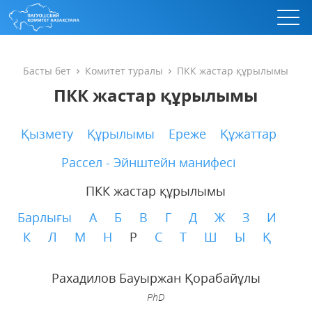
Басты бет
Комитет туралы
ПКК жастар құрылымы
ПКК жастар құрылымы
Қызмету
Құрылымы
Ереже
Құжаттар
Рассел - Эйнштейн манифесі
ПКК жастар құрылымы
Барлығы
А
Б
В
Г
Д
Ж
З
И
К
Л
М
Н
Р
С
Т
Ш
Ы
Қ
Рахадилов Бауыржан Қорабайұлы
PhD