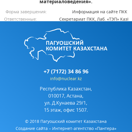
материаловедения».
Форма завершения:
Информация на сайте ПКК
Ответственные:
Секретариат ПКК, Лаб. «ТЭП» КазН
+7 (7172) 34 86 96
info@nuclear.kz
Республика Казахстан,
010017, Астана,
ул. Д.Кунаева 29/1,
15 этаж, офис 1507.
© 2018 Пагуошский комитет Казахстана
Создание сайта
– Интернет-агентство «Пантера»