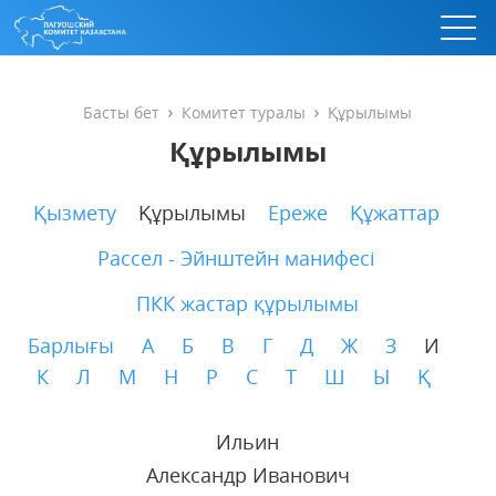
Басты бет
Комитет туралы
Құрылымы
Құрылымы
Қызмету
Құрылымы
Ереже
Құжаттар
Рассел - Эйнштейн манифесі
ПКК жастар құрылымы
Барлығы
А
Б
В
Г
Д
Ж
З
И
К
Л
М
Н
Р
С
Т
Ш
Ы
Қ
Ильин
Александр Иванович