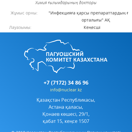
Химия ғылымдарының докторы
Жұмыс орны:
"Инфекцияға қарсы препараттардың ғ
орталығы" АҚ
Лауазымы:
Кеңесші
+7 (7172) 34 86 96
info@nuclear.kz
Қазақстан Республикасы,
Астана қаласы,
Қонаев көшесі, 29/1,
қабат 15, кеңсе 1507