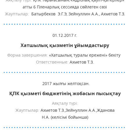
атты 6 Пленарлық сессияда сөйлеген сөзі
Жауптылар:
Батырбеков Э.Г.Э, Зейнуллин А.А., Ахметов Т.З.
01.12.2017 г.
Хатшылық қызметін ұйымдастыру
Форма завершения:
«Хатшылық туралы ережені» бекіту
Ответственные:
Ахметов Т.З.
2017 жылғы желтоқсан.
ҚПК қызметі бюджетінің жобасын пысықтау
Аяқталу түрі:
Жауптылар:
Ахметов Т.З.,Зейнуллин А.А.,Жданова
Н.А. (келісімі бойынша)