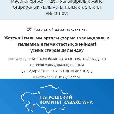
мәселелері жөніндегі халықаралық және
өңіраралық ғылыми ынтымақтастықты
үйлестіру:
2017 жылдың 1-ші желтоқсанына.
Жетекші ғылыми орталықтармен халықаралық
ғылыми ынтымақтастық жөніндегі
ұсыныстарды дайындау
Аяқталу түрі:
ҚПК-мен болашақта ынтымақтастық үшін
жетекші халықаралық ғылыми
ұйымдар (орталықтар) тізімін айқындау
Жауптылар:
ҚПК мүшелері