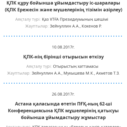
ҚПК құру бойынша ұйымдастыру іс-шаралары
(ҚПК Ережесін және мүшелерінің тізімін әзірлеу)
Аяқталу түрі:
Қаз ҰТҒА Президиумының шешімі
Жауптылар:
Зейнуллин А.А., Кокенов Р.
10.08.2017г.
ҚПК-нің бірінші отырысын өткізу
Аяқталу түрі:
Отырыстың хаттамасы
Жауптылар:
Зейнуллин А.А., Мукышева М.К., Ахметов Т.З.
26.08.2017г.
Астана қаласында өтетін ПҒҚ-ның 62-ші
Конференциясына ҚПК мұшелерінің қатысуы
бойынша ұйымдастыру жұмыстар
Аяқталу түрі:
ҚПК төрағасының «Ядролық қауіп-қатерлер»