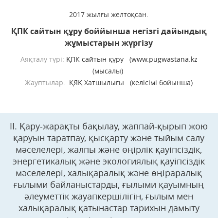
2017 жылғы желтоқсан.
ҚПК сайтын құру боййынша негізгі дайындық
жұмыстарын жүргізу
Аяқталу түрі:
ҚПК сайтын құру (www.pugwastana.kz
(мысалы)
Жауптылар:
ҚЯҚ Хатшылығы (келісімі бойынша)
II. Қару-жарақты бақылау, жаппай-қырып жою
қаруын таратпау, қысқарту және тыйым салу
мәселелері, жалпы және өңірлік қауіпсіздік,
энергетикалық және экологиялық қауіпсіздік
мәселелері, халықаралық және өңіраралық
ғылыми байланыстарды, ғылыми қауымның
әлеуметтік жауапкершілігін, ғылым мен
халықаралық қатынастар тарихын дамыту