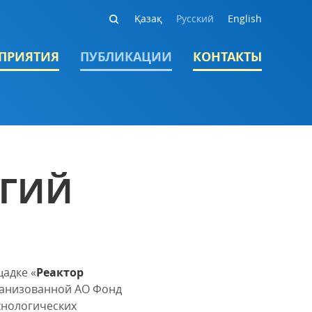
Қазақ
Русский
English
ПРИЯТИЯ
ПУБЛИКАЦИИ
КОНТАКТЫ
ОГИЙ
адке «
Реактор
ганизованной АО Фонд
хнологических