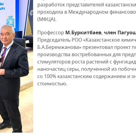
разработок представителей казахстански
проходила в Международном финансовом
(МФЦА).
Профессор
М.Буркитбаев
,
член Пагуош
Председатель РОО «Казахстанское химич
Б.А.Беремжанова» презентовал проект п
производства востребованных для пред
стимуляторов роста растений с фунгици
наночастиц серы, полученной из побочн
со 100% казахстанским содержанием и 
стоимостью.