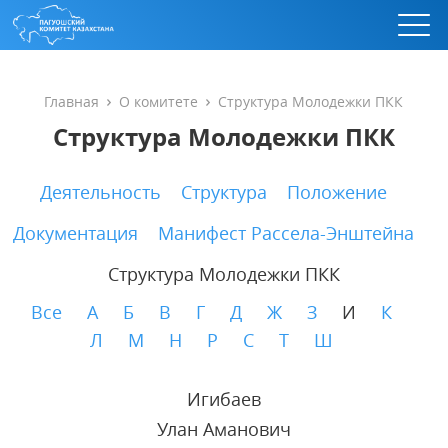
Главная
О комитете
Структура Молодежки ПКК
Структура Молодежки ПКК
Деятельность
Структура
Положение
Документация
Манифест Рассела-Энштейна
Структура Молодежки ПКК
Все
А
Б
В
Г
Д
Ж
З
И
К
Л
М
Н
Р
С
Т
Ш
Игибаев
Улан Аманович