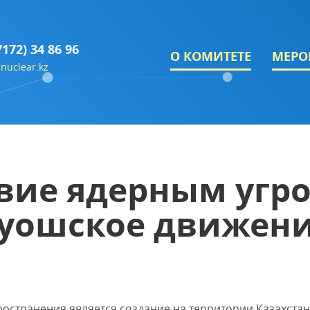
7172) 34 86 96
О КОМИТЕТЕ
МЕРО
nuclear.kz
вие ядерным угр
гуошское движени
остранения является создание на территории Казахст