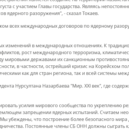
вгуста с участием Главы государства. Являясь непостоян
в ядерного разоружения", - сказал Токаев.
ником всех международных договоров по ядерному разо
ых изменений в международных отношениях. К традицио
фликтов, рост международного терроризма, климатичес
жду мировыми державами их санкционным противостоян
ности, в частности, острейший кризис на Корейском по
ческими как для стран региона, так и всей системы меж
дента Нурсултана Назарбаева "Мир. XXI век", где содер
зировать усилия мирового сообщества по укреплению р
бъемлющем запрещении ядерных испытаний. Считаем не
Мы убеждены, что построение более безопасного мира 
дничества. Постоянные члены СБ ОНН должны сыграть к