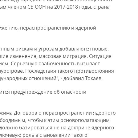
ным членом СБ ООН на 2017-2018 годы, страна
ружению, нераспространению и ядерной
нным рискам и угрозам добавляются новые:
кие изменения, массовая миграция. Ситуация
ием. Серьезную озабоченность вызывает
луострове. Последствия такого противостояния
дународных отношений", - добавил Токаев.
жится предупреждение об опасности
ежима Договора о нераспространении ядерного
обходимым, чтобы к этим основополагающим
должно базироваться не на доктрине ядерного
лючевую роль в становлении такого