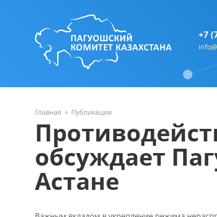
+7 (
info@
Главная
Публикации
Противодейст
обсуждает Па
Астане
Важным вкладом в укрепление режима нераспр