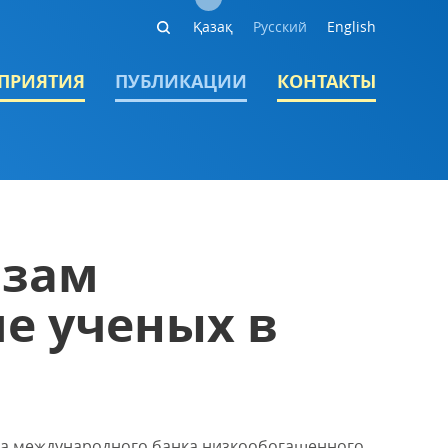
Қазақ
Русский
English
ПРИЯТИЯ
ПУБЛИКАЦИИ
КОНТАКТЫ
озам
е ученых в
ана международного банка низкообогащенного