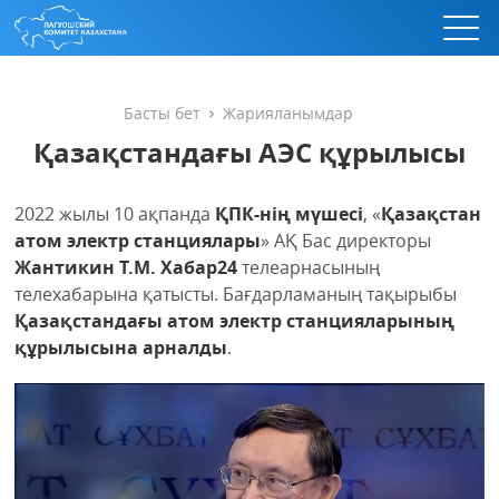
Басты бет
Жарияланымдар
Қазақстандағы АЭС құрылысы
2022 жылы 10 ақпанда
ҚПК-нің мүшесі
, «
Қазақстан
атом электр станциялары
» АҚ Бас директоры
Жантикин Т.М.
Хабар24
телеарнасының
телехабарына қатысты. Бағдарламаның тақырыбы
Қазақстандағы атом электр станцияларының
құрылысына арналды
.