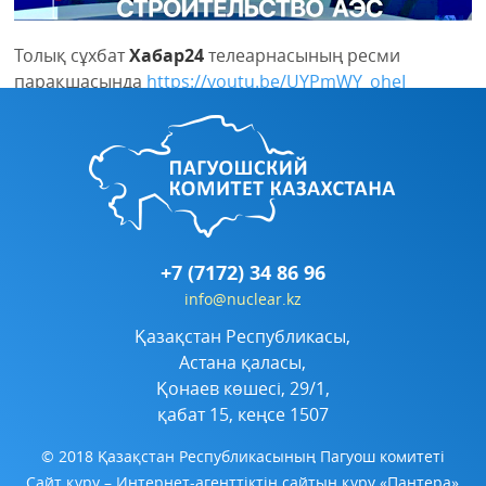
Толық сұхбат
Хабар24
телеарнасының ресми
парақшасында
https://youtu.be/UYPmWY_oheI
+7 (7172) 34 86 96
info@nuclear.kz
Қазақстан Республикасы,
Астана қаласы,
Қонаев көшесі, 29/1,
қабат 15, кеңсе 1507
© 2018 Қазақстан Республикасының Пагуош комитеті
Сайт құру
– Интернет-агенттіктің сайтын құру «Пантера»