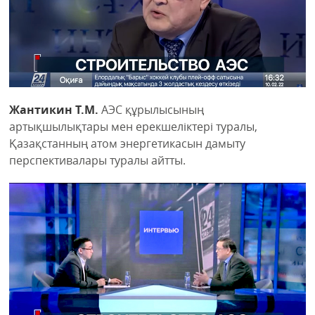
Жантикин Т.М.
АЭС құрылысының
артықшылықтары мен ерекшеліктері туралы,
Қазақстанның атом энергетикасын дамыту
перспективалары туралы айтты.