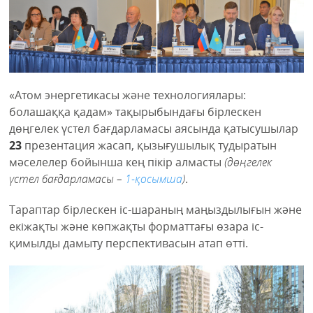
«Атом энергетикасы және технологиялары:
болашаққа қадам» тақырыбындағы бірлескен
дөңгелек үстел бағдарламасы аясында қатысушылар
23
презентация жасап, қызығушылық тудыратын
мәселелер бойынша кең пікір алмасты
(дөңгелек
үстел бағдарламасы –
1-қосымша
)
.
Тараптар бірлескен іс-шараның маңыздылығын және
екіжақты және көпжақты форматтағы өзара іс-
қимылды дамыту перспективасын атап өтті.