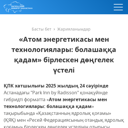
Басты бет
Жарияланымдар
«Атом энергетикасы мен
технологиялары: болашаққа
қадам» бірлескен дөңгелек
үстелі
ҚПК хатшылығы 2025 жылдың 24 сәуірінде
Астанадағы "Park Inn by Radisson" қонақүйінде
гибридті форматта «
Атом энергетикасы мен
технологиялары: болашаққа қадам
»
тақырыбында «Қазақстанның ядролық қоғамы»
(ҚЯҚ) мен «Ресей Федерациясының отандық ядролық
қоғамы» бірлескен дөңгелек үстелінің отырысы