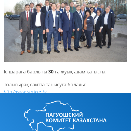
Іс-шараға барлығы
30
-ға жуық адам қатысты.
Толығырақ сайтта танысуға болады:
http://www.nuclear.kz