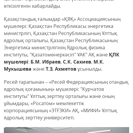
өткізілгенін хабарлайды.
Қазақстандық ғалымдар «ҚЯҚ» Ассоциациясының
мүшелері: Қазақстан Республикасы энергетика
министрлігі, Қазақстан Республикасының Ұлттық
ядролық орталығы, Қазақстан Республикасының
Энергетика министрлігінің Ядролық физика
институты, "Қазатомөнеркәсіп" ҰАК" АҚ және
ҚПК
мүшелері
:
Б.М. Ибраев
,
С.К. Сахиев
,
М.К.
Мукышева
және
Т.З. Ахметов
ұсынылды.
Ресей тарапынан – «Ресей Федерациясының отандық
ядролық қоғамының» мүшелері: "Курчатов
институты" Ұлттық зерттеу орталығы және оның
ұйымдары, «Росатом» мемлекеттік
корпорациясының «ЭТҒЗКИ» АҚ, «МИФИ» Ұлттық
ядролық зерттеу университеті.