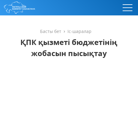
Басты бет
Іс-шаралар
ҚПК қызметі бюджетінің
жобасын пысықтау